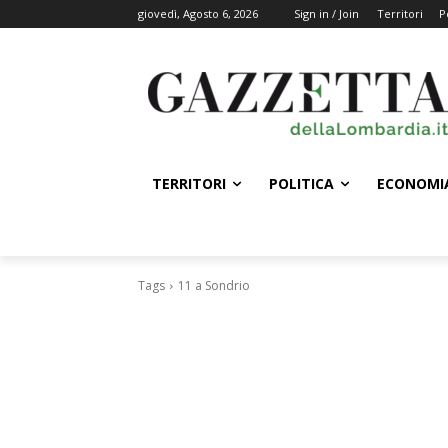
giovedì, Agosto 6, 2026
Sign in / Join
Territori
P
TERRITORI
POLITICA
ECONOMI
Tags
11 a Sondrio