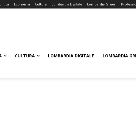
olitica
Economia
Cultura
Lombardia Digitale
Lombardia Green
Professi
A
CULTURA
LOMBARDIA DIGITALE
LOMBARDIA GR