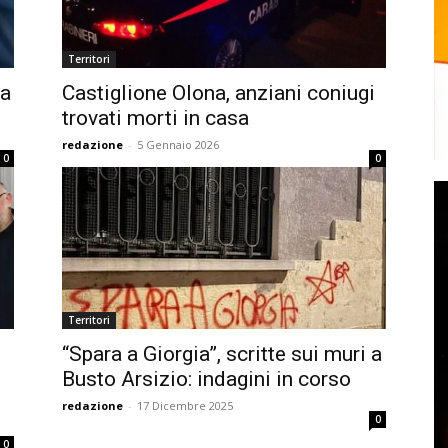
Territori
 a
Castiglione Olona, anziani coniugi
trovati morti in casa
redazione
-
5 Gennaio 2026
0
0
Territori
“Spara a Giorgia”, scritte sui muri a
Busto Arsizio: indagini in corso
redazione
-
17 Dicembre 2025
0
0