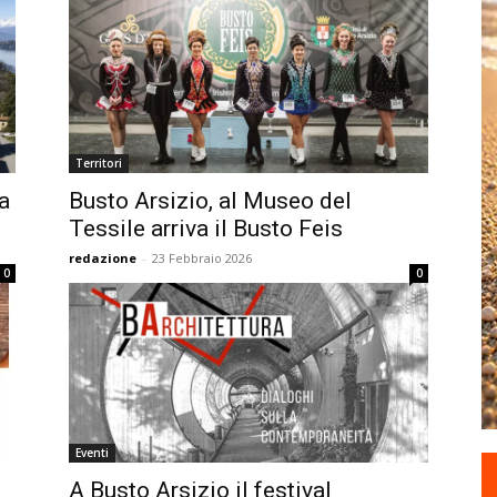
Territori
a
Busto Arsizio, al Museo del
Tessile arriva il Busto Feis
redazione
-
23 Febbraio 2026
0
0
Eventi
A Busto Arsizio il festival