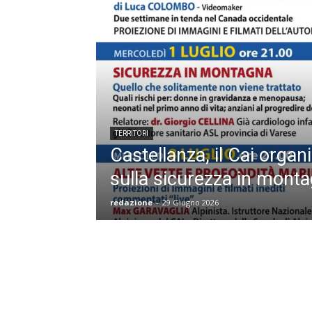
TERRITORI
Castellanza, il Cai organ
sulla sicurezza in mont
redazione
-
29 Giugno 2026