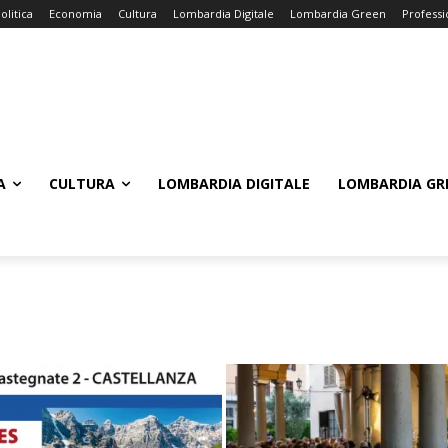
olitica
Economia
Cultura
Lombardia Digitale
Lombardia Green
Professi
A
CULTURA
LOMBARDIA DIGITALE
LOMBARDIA GR