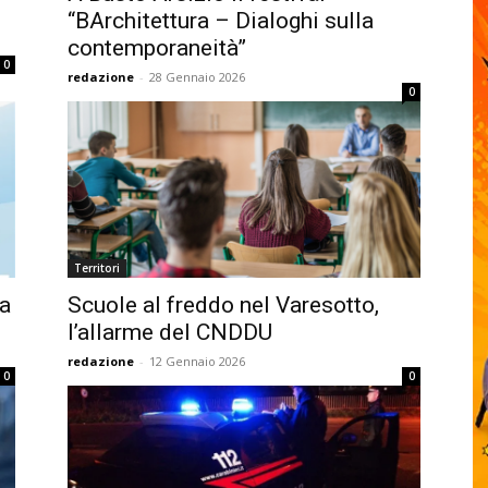
“BArchitettura – Dialoghi sulla
contemporaneità”
0
redazione
-
28 Gennaio 2026
0
Territori
la
Scuole al freddo nel Varesotto,
l’allarme del CNDDU
redazione
-
12 Gennaio 2026
0
0