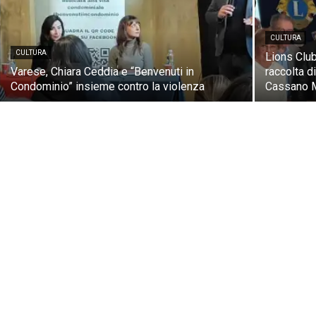
CULTURA
CULTURA
Lions Club
Varese, Chiara Ceddia e “Benvenuti in
raccolta d
Condominio” insieme contro la violenza
Cassano 