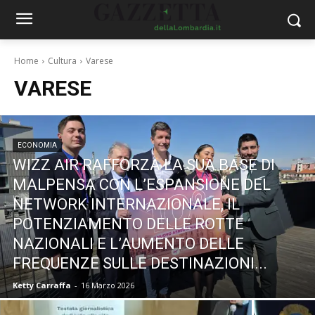
Home
Cultura
Varese
VARESE
ECONOMIA
WIZZ AIR RAFFORZA LA SUA BASE DI
MALPENSA CON L’ESPANSIONE DEL
NETWORK INTERNAZIONALE, IL
POTENZIAMENTO DELLE ROTTE
NAZIONALI E L’AUMENTO DELLE
FREQUENZE SULLE DESTINAZIONI...
Ketty Carraffa
-
16 Marzo 2026