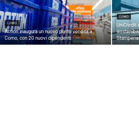
COMO
COMO
UniCredit 
Action inaugura un nuovo punto vendita a
sostenibil
Como, con 20 nuovi dipendenti.
Stamperia