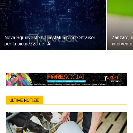
Neva Sgr investe nella statunitense Straiker
Zanzare, i
per la sicurezza dell’AI
intervento
ULTIME NOTIZIE