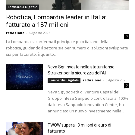
Lombardia Digitale
Robotica, Lombardia leader in Italia:
fatturato a 187 milioni
redazione
-
6 Agosto 2026
0
La Lombardia si conferma il principale polo italiano della
robotica, guidando il settore sia per numero di soluzioni sviluppate
sia per fatturato. È quanto...
Neva Sgr investe nella statunitense
Straiker per la sicurezza dell’AI
redazione
-
6 Agosto 2026
Lombardia Digitale
0
Neva Sgr, società di Venture Capital del
Gruppo Intesa Sanpaolo controllata al 100%
da Intesa Sanpaolo Innovation Center, ha
annunciato un nuovo investimento nella...
TWOW supera i 3 milioni di euro di
fatturato