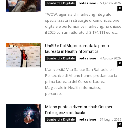
redazione
-
5 Agosto 2026
Lombardia Digitale
0
TWOW, agenzia di marketing integrato
specializzata in strategie di comunicazione
digitale e performance marketing, ha chiuso
il 2025 con un fatturato di 3.174.111 euro,...
UniSR e PoliMi, proclamata la prima
laureata in Health Informatics
redazione
-
4 Agosto 2026
Lombardia Digitale
0
L'Università Vita-Salute San Raffaele e il
Politecnico di Milano hanno proclamato la
prima laureata del Corso di Laurea
Magistrale in Health Informatics, il
percorso...
Milano punta a diventare hub Onu per
l’intelligenza artificiale
redazione
-
31 Luglio 2026
Lombardia Digitale
0