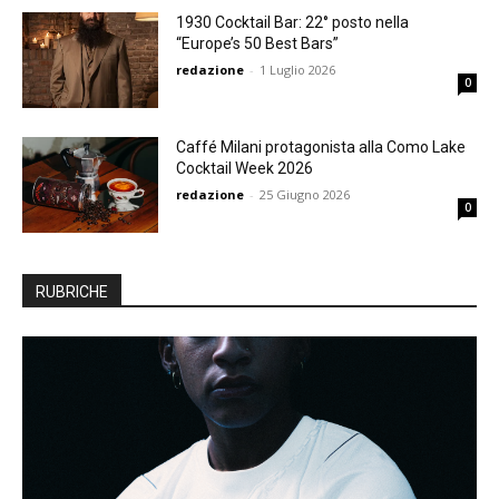
1930 Cocktail Bar: 22° posto nella
“Europe’s 50 Best Bars”
redazione
-
1 Luglio 2026
0
Caffé Milani protagonista alla Como Lake
Cocktail Week 2026
redazione
-
25 Giugno 2026
0
RUBRICHE