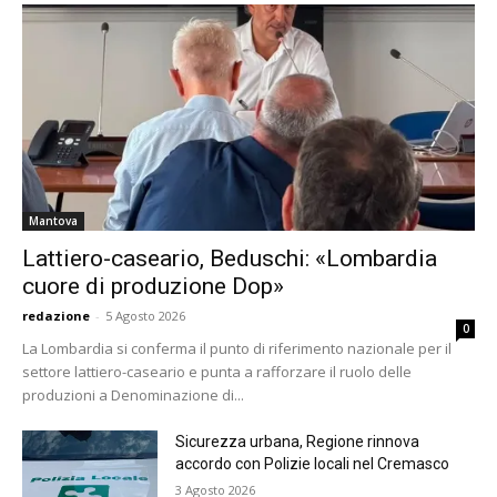
Mantova
Lattiero-caseario, Beduschi: «Lombardia
cuore di produzione Dop»
redazione
-
5 Agosto 2026
0
La Lombardia si conferma il punto di riferimento nazionale per il
settore lattiero-caseario e punta a rafforzare il ruolo delle
produzioni a Denominazione di...
Sicurezza urbana, Regione rinnova
accordo con Polizie locali nel Cremasco
3 Agosto 2026