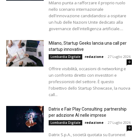
Milano punta a rafforzare il proprio ruolo
nello scenario internazionale
dell'innovazione candidandosi a ospitare
un hub delle Nazioni Unite dedicato alla
governance dell'intelligenza artificiale....
Milano, Startup Geeks lancia una call per
startup innovative
redazione
-
27 Luglio 2026
Lombardia Digitale
0
Offrire visibilità, occasioni di networking e
un confronto diretto con investitori e
professionisti del settore. È questo
l'obiettivo dello Startup Showcase, la nuova
call...
Datrix e Fair Play Consulting: partnership
per adozione AI nelle imprese
redazione
-
27 Luglio 2026
Lombardia Digitale
0
Datrix S.p.A., società quotata su Euronext