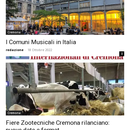
Cremona
I Comuni Musicali in Italia
redazione
-
18 Ottobre 2022
0
Cremona
Fiere Zootecniche Cremona rilanciano: