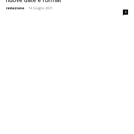
nuove date e format
redazione
-
14 Giugno 2021
0