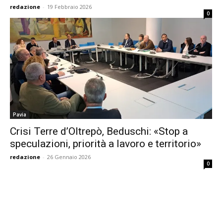
redazione
-
19 Febbraio 2026
0
Pavia
Crisi Terre d’Oltrepò, Beduschi: «Stop a
speculazioni, priorità a lavoro e territorio»
redazione
-
26 Gennaio 2026
0