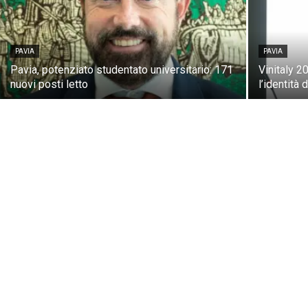
PAVIA
PAVIA
Pavia, potenziato studentato universitario: 171
Vinitaly 2
nuovi posti letto
l’identità