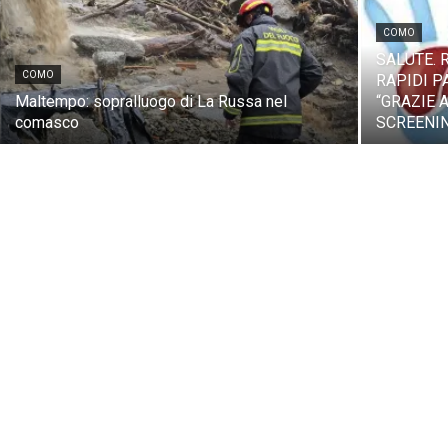
COMO
SALUTE. 
COMO
RAPIDI P
Maltempo: sopralluogo di La Russa nel
“GRAZIE 
comasco
SCREENIN