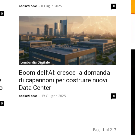
redazione
-
8 Luglio 2025
0
0
Lombardia Digitale
Boom dell’AI: cresce la domanda
e
di capannoni per costruire nuovi
io
Data Center
redazione
-
19 Giugno 2025
0
0
Page 1 of 217