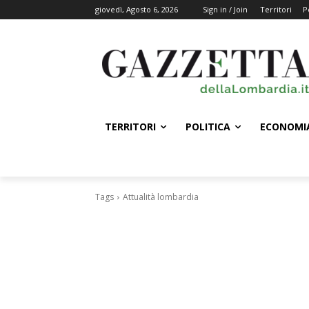
giovedì, Agosto 6, 2026
Sign in / Join
Territori
P
TERRITORI
POLITICA
ECONOMI
Tags
Attualità lombardia