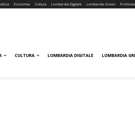
olitica
Economia
Cultura
Lombardia Digitale
Lombardia Green
Professi
A
CULTURA
LOMBARDIA DIGITALE
LOMBARDIA GR