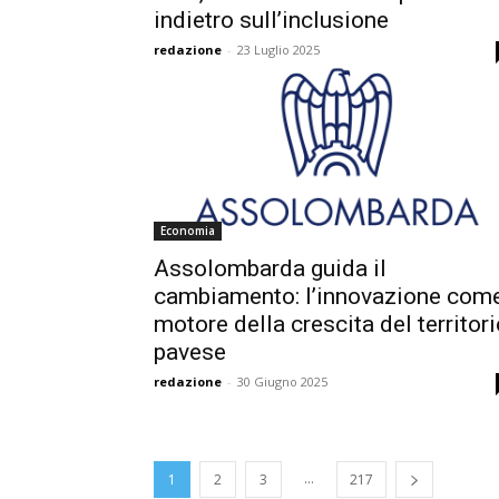
indietro sull’inclusione
redazione
-
23 Luglio 2025
Economia
Assolombarda guida il
cambiamento: l’innovazione com
motore della crescita del territor
pavese
redazione
-
30 Giugno 2025
...
1
2
3
217