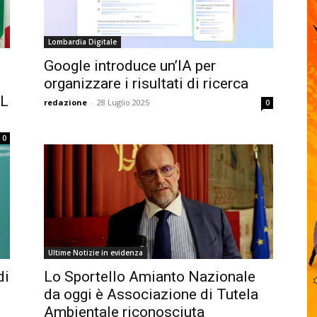
Lombardia Digitale
Google introduce un’IA per
organizzare i risultati di ricerca
EL
redazione
-
28 Luglio 2025
0
0
Ultime Notizie in evidenza
di
Lo Sportello Amianto Nazionale
da oggi è Associazione di Tutela
Ambientale riconosciuta