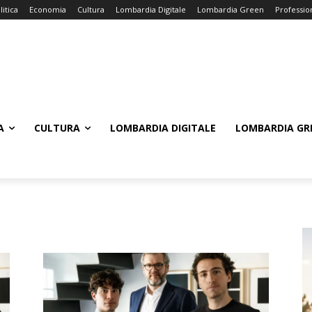
litica
Economia
Cultura
Lombardia Digitale
Lombardia Green
Professio
A
CULTURA
LOMBARDIA DIGITALE
LOMBARDIA GR