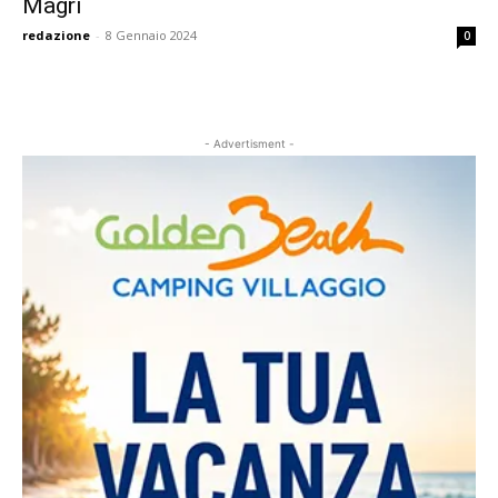
Magri
redazione
-
8 Gennaio 2024
0
- Advertisment -