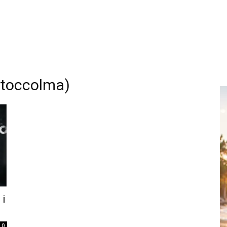
toccolma)
 i
0