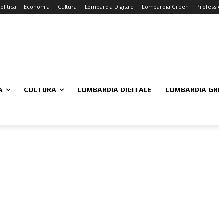
olitica
Economia
Cultura
Lombardia Digitale
Lombardia Green
Professi
A
CULTURA
LOMBARDIA DIGITALE
LOMBARDIA GR