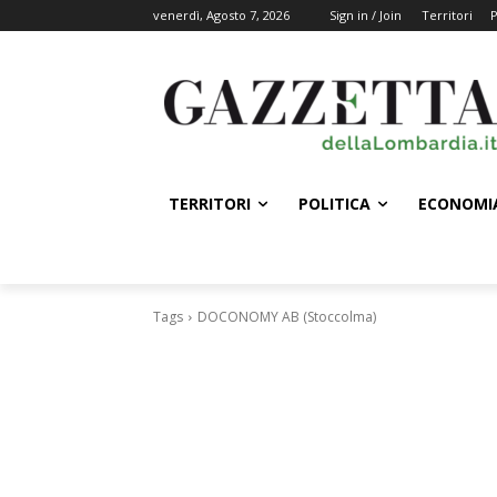
venerdì, Agosto 7, 2026
Sign in / Join
Territori
P
TERRITORI
POLITICA
ECONOMI
Tags
DOCONOMY AB (Stoccolma)