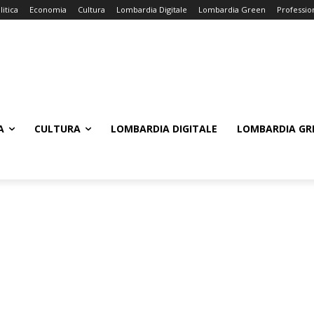
litica
Economia
Cultura
Lombardia Digitale
Lombardia Green
Professio
A
CULTURA
LOMBARDIA DIGITALE
LOMBARDIA GR