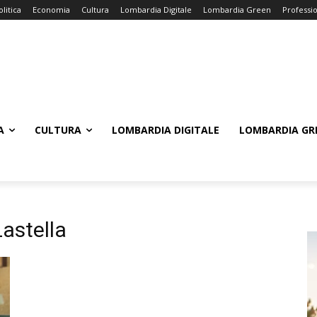
olitica
Economia
Cultura
Lombardia Digitale
Lombardia Green
Professi
A
CULTURA
LOMBARDIA DIGITALE
LOMBARDIA GR
Lastella