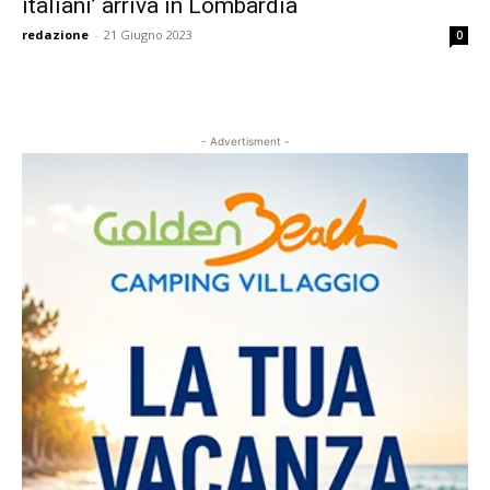
italiani’ arriva in Lombardia
redazione
-
21 Giugno 2023
0
- Advertisment -