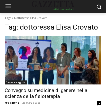
Tags
Dottoressa Elisa Crovato
Tag:
dottoressa Elisa Crovato
Senza categoria
Convegno su medicina di genere nella
scienza della fisioterapia
redazione
-
28 Marzo 2023
0