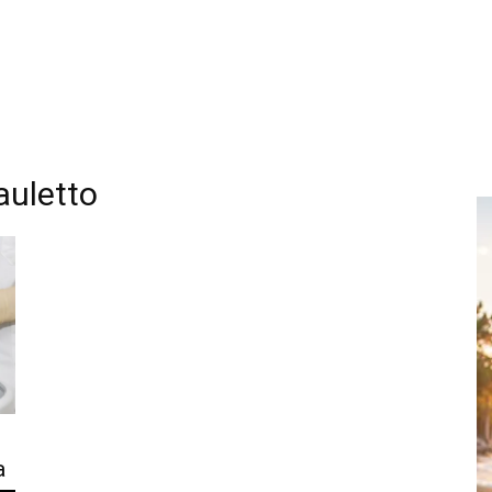
auletto
a