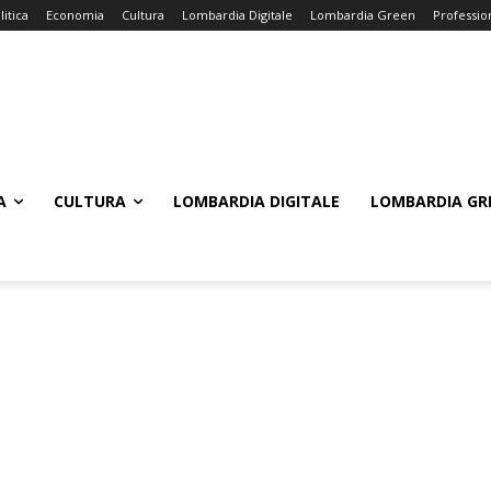
litica
Economia
Cultura
Lombardia Digitale
Lombardia Green
Professio
A
CULTURA
LOMBARDIA DIGITALE
LOMBARDIA GR