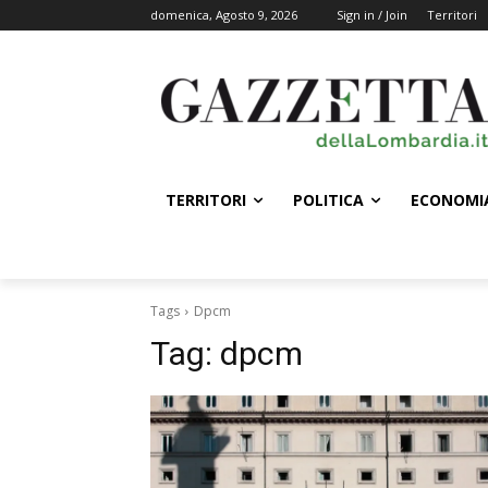
domenica, Agosto 9, 2026
Sign in / Join
Territori
TERRITORI
POLITICA
ECONOMI
Tags
Dpcm
Tag:
dpcm