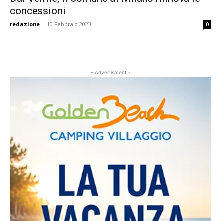
concessioni
redazione
-
10 Febbraio 2023
0
- Advertisment -