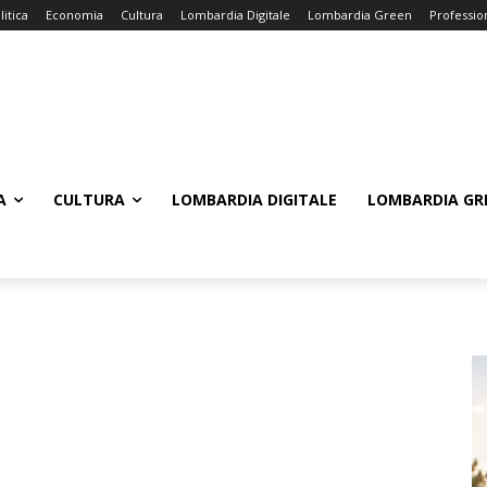
litica
Economia
Cultura
Lombardia Digitale
Lombardia Green
Professio
A
CULTURA
LOMBARDIA DIGITALE
LOMBARDIA GR