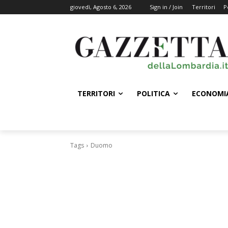
giovedì, Agosto 6, 2026
Sign in / Join
Territori
P
TERRITORI
POLITICA
ECONOMI
Tags
Duomo