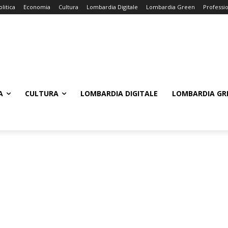
olitica
Economia
Cultura
Lombardia Digitale
Lombardia Green
Professi
A
CULTURA
LOMBARDIA DIGITALE
LOMBARDIA GR