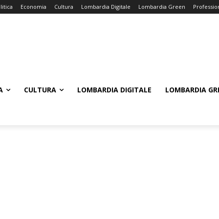
litica
Economia
Cultura
Lombardia Digitale
Lombardia Green
Professio
A
CULTURA
LOMBARDIA DIGITALE
LOMBARDIA GR