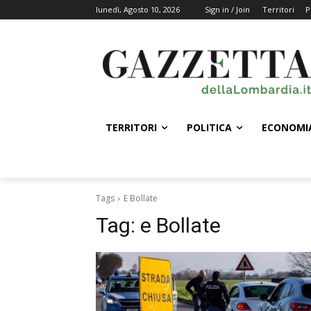
lunedì, Agosto 10, 2026
Sign in / Join
Territori
P
TERRITORI
POLITICA
ECONOMI
Tags
E Bollate
Tag:
e Bollate