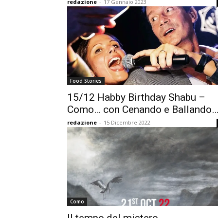
redazione
-
17 Gennaio 2023
Food Stories
15/12 Habby Birthday Shabu –
Como… con Cenando e Ballando
redazione
-
15 Dicembre 2022
Como