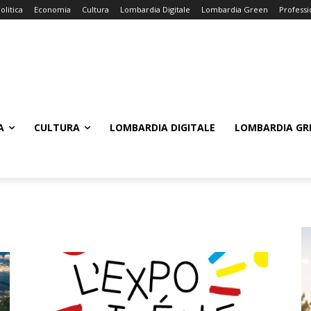
olitica
Economia
Cultura
Lombardia Digitale
Lombardia Green
Professi
A
CULTURA
LOMBARDIA DIGITALE
LOMBARDIA GR