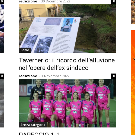
redazione
-
30 Dicembre 2022
0
0
Como
Tavernerio: il ricordo dell’alluvione
…
nell’opera dell’ex sindaco
redazione
-
3 Novembre 2022
0
0
Senza categoria