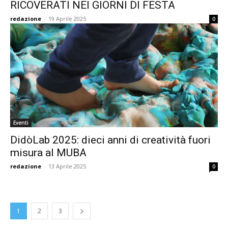
RICOVERATI NEI GIORNI DI FESTA
redazione
-
19 Aprile 2025
0
Eventi
DidòLab 2025: dieci anni di creatività fuori
misura al MUBA
redazione
-
13 Aprile 2025
0
1
2
3