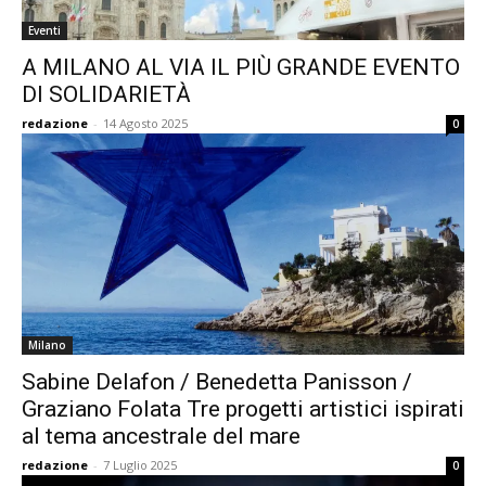
Eventi
A MILANO AL VIA IL PIÙ GRANDE EVENTO
DI SOLIDARIETÀ
redazione
-
14 Agosto 2025
0
Milano
Sabine Delafon / Benedetta Panisson /
Graziano Folata Tre progetti artistici ispirati
al tema ancestrale del mare
redazione
-
7 Luglio 2025
0