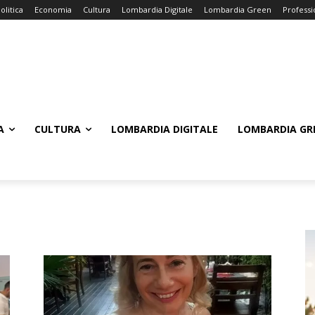
olitica
Economia
Cultura
Lombardia Digitale
Lombardia Green
Professi
A
CULTURA
LOMBARDIA DIGITALE
LOMBARDIA GR