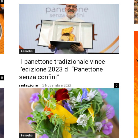
0
Famelici
Il panettone tradizionale vince
l’edizione 2023 di “Panettone
senza confini”
0
redazione
-
5 Novembre 2023
0
Famelici