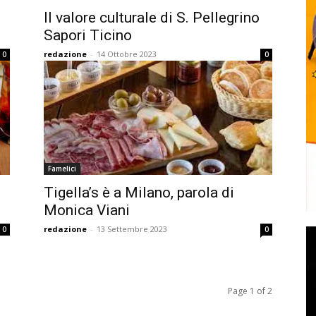
Il valore culturale di S. Pellegrino
Sapori Ticino
redazione
-
14 Ottobre 2023
0
0
Famelici
Tigella’s è a Milano, parola di
Monica Viani
redazione
-
13 Settembre 2023
0
0
Page 1 of 2