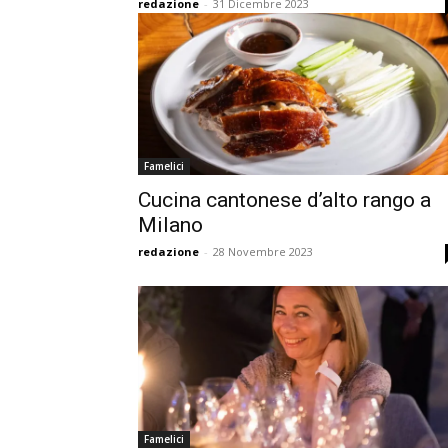
redazione
-
31 Dicembre 2023
Famelici
Cucina cantonese d’alto rango a
Milano
redazione
-
28 Novembre 2023
Famelici