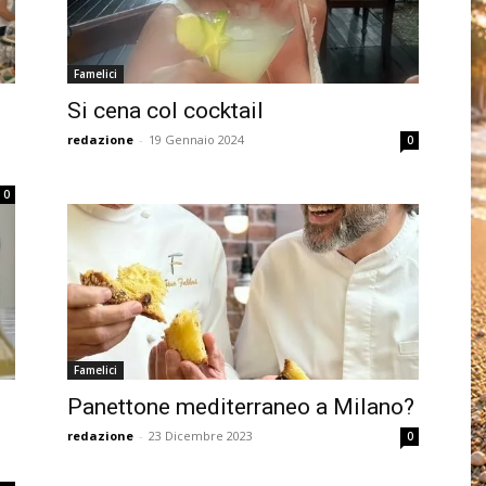
Famelici
Si cena col cocktail
redazione
-
19 Gennaio 2024
0
0
Famelici
Panettone mediterraneo a Milano?
redazione
-
23 Dicembre 2023
0