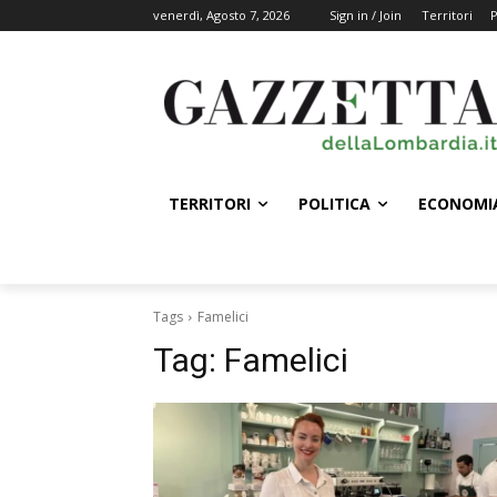
venerdì, Agosto 7, 2026
Sign in / Join
Territori
P
TERRITORI
POLITICA
ECONOMI
Tags
Famelici
Tag:
Famelici