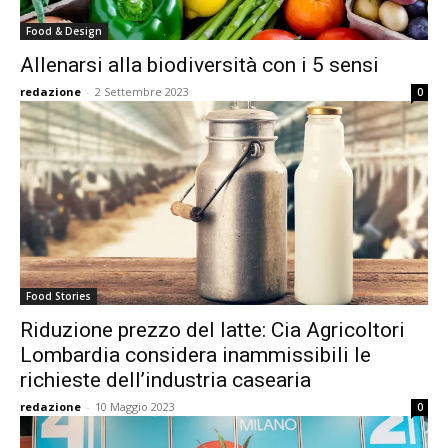
Food & Design
Allenarsi alla biodiversità con i 5 sensi
redazione
-
2 Settembre 2023
0
Food Stories
Riduzione prezzo del latte: Cia Agricoltori
Lombardia considera inammissibili le
richieste dell’industria casearia
redazione
-
10 Maggio 2023
0