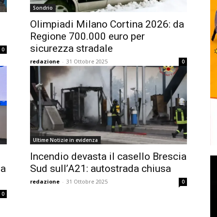
Sondrio
Olimpiadi Milano Cortina 2026: da
Regione 700.000 euro per
sicurezza stradale
0
redazione
-
31 Ottobre 2025
0
Ultime Notizie in evidenza
Incendio devasta il casello Brescia
za
Sud sull’A21: autostrada chiusa
redazione
-
31 Ottobre 2025
0
0