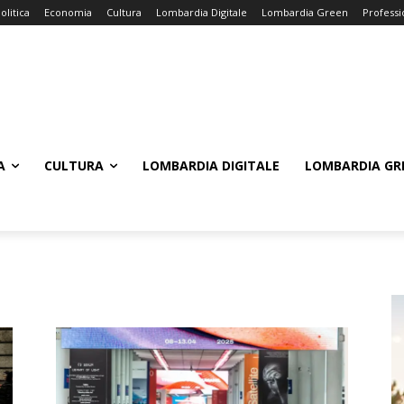
olitica
Economia
Cultura
Lombardia Digitale
Lombardia Green
Professi
A
CULTURA
LOMBARDIA DIGITALE
LOMBARDIA GR