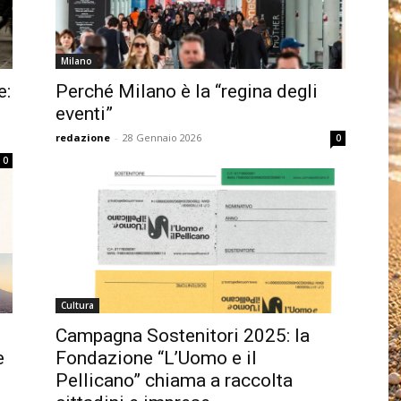
Milano
e:
Perché Milano è la “regina degli
eventi”
redazione
-
28 Gennaio 2026
0
0
Cultura
Campagna Sostenitori 2025: la
e
Fondazione “L’Uomo e il
Pellicano” chiama a raccolta