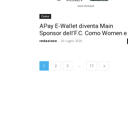
Como
APay E-Wallet diventa Main
Sponsor dell’F.C. Como Women e
redazione
-
20 Luglio 2026
...
1
2
3
17