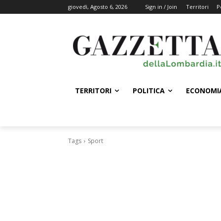
giovedì, Agosto 6, 2026
Sign in / Join
Territori
P
TERRITORI
POLITICA
ECONOMI
Tags
Sport