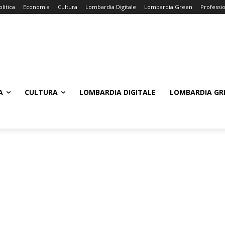
olitica
Economia
Cultura
Lombardia Digitale
Lombardia Green
Professi
A
CULTURA
LOMBARDIA DIGITALE
LOMBARDIA GR