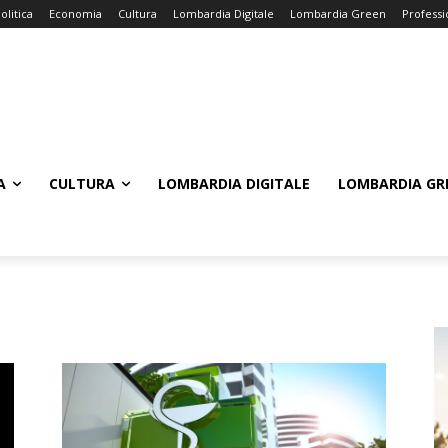
olitica
Economia
Cultura
Lombardia Digitale
Lombardia Green
Professi
A
CULTURA
LOMBARDIA DIGITALE
LOMBARDIA GR