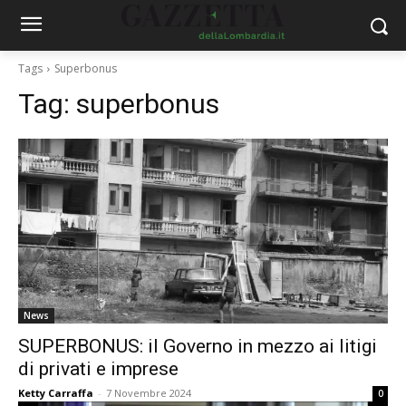
Tags
Superbonus
Tag:
superbonus
News
SUPERBONUS: il Governo in mezzo ai litigi
di privati e imprese
Ketty Carraffa
-
7 Novembre 2024
0