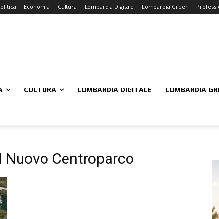
olitica
Economia
Cultura
Lombardia Digitale
Lombardia Green
Professi
A
CULTURA
LOMBARDIA DIGITALE
LOMBARDIA GR
el Nuovo Centroparco