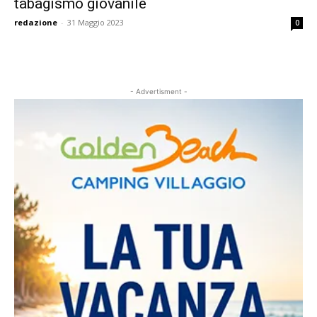
tabagismo giovanile
redazione
-
31 Maggio 2023
0
- Advertisment -