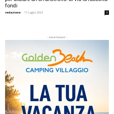
fondi
redazione
-
17 Luglio 2023
0
- Advertisment -