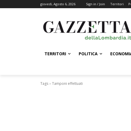
giovedì, Agosto 6, 2026
Sign in / Join
Territori
P
TERRITORI
POLITICA
ECONOMI
Tags
Tamponi effettuati