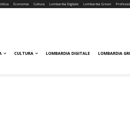
olitica
Economia
Cultura
Lombardia Digitale
Lombardia Green
Professi
A
CULTURA
LOMBARDIA DIGITALE
LOMBARDIA GR