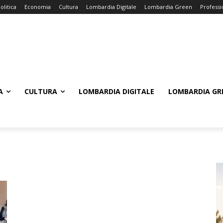
olitica
Economia
Cultura
Lombardia Digitale
Lombardia Green
Professi
A
CULTURA
LOMBARDIA DIGITALE
LOMBARDIA GR