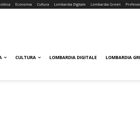
olitica
Economia
Cultura
Lombardia Digitale
Lombardia Green
Professi
A
CULTURA
LOMBARDIA DIGITALE
LOMBARDIA GR