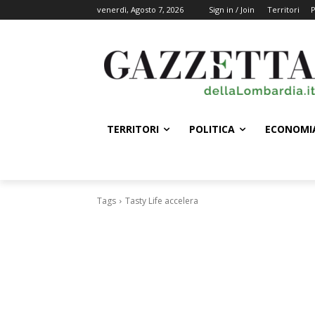
venerdì, Agosto 7, 2026
Sign in / Join
Territori
P
TERRITORI
POLITICA
ECONOMI
Tags
Tasty Life accelera