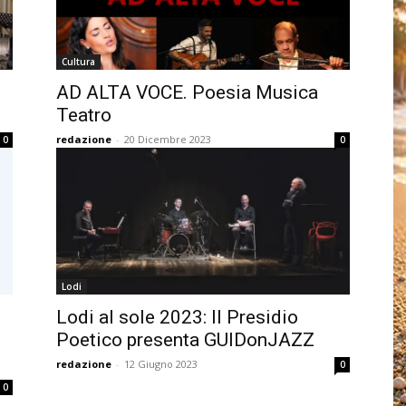
Cultura
AD ALTA VOCE. Poesia Musica
Teatro
redazione
-
20 Dicembre 2023
0
0
Lodi
Lodi al sole 2023: Il Presidio
Poetico presenta GUIDonJAZZ
redazione
-
12 Giugno 2023
0
0