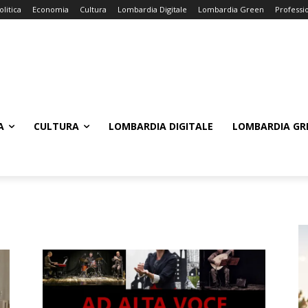
olitica
Economia
Cultura
Lombardia Digitale
Lombardia Green
Professi
A
CULTURA
LOMBARDIA DIGITALE
LOMBARDIA GR