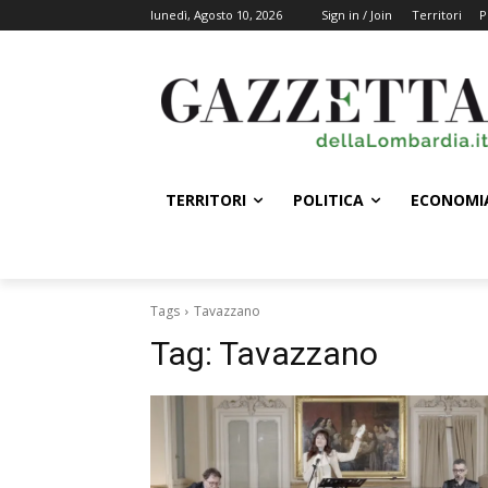
lunedì, Agosto 10, 2026
Sign in / Join
Territori
P
TERRITORI
POLITICA
ECONOMI
Tags
Tavazzano
Tag:
Tavazzano