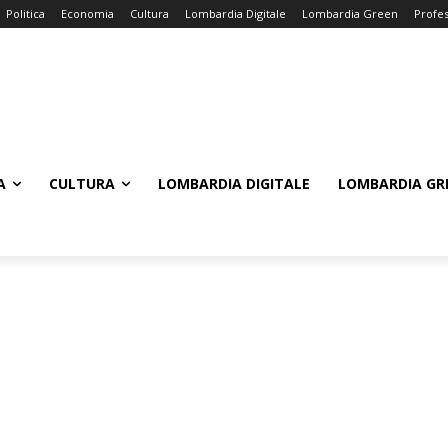
Politica
Economia
Cultura
Lombardia Digitale
Lombardia Green
Profes
A
CULTURA
LOMBARDIA DIGITALE
LOMBARDIA GR