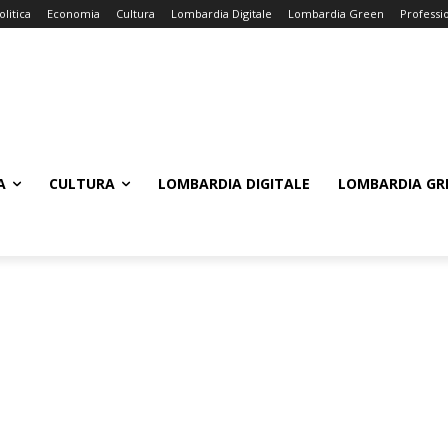
olitica
Economia
Cultura
Lombardia Digitale
Lombardia Green
Professi
A
CULTURA
LOMBARDIA DIGITALE
LOMBARDIA GR