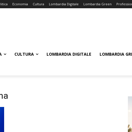
litica
Economia
Cultura
Lombardia Digitale
Lombardia Green
Professio
A
CULTURA
LOMBARDIA DIGITALE
LOMBARDIA GR
oma