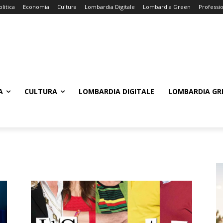
olitica
Economia
Cultura
Lombardia Digitale
Lombardia Green
Professi
A
CULTURA
LOMBARDIA DIGITALE
LOMBARDIA GR