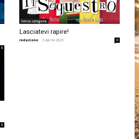
Senza categoria
Lasciatevi rapire!
redazione
-
3 Aprile 2023
0
0
0