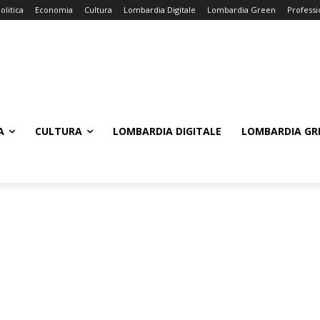
olitica
Economia
Cultura
Lombardia Digitale
Lombardia Green
Professi
A
CULTURA
LOMBARDIA DIGITALE
LOMBARDIA GR