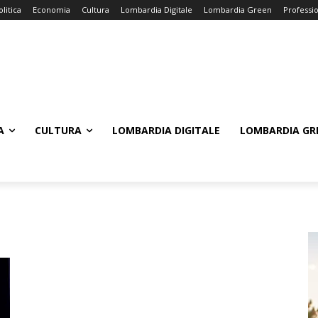
olitica
Economia
Cultura
Lombardia Digitale
Lombardia Green
Professi
A
CULTURA
LOMBARDIA DIGITALE
LOMBARDIA GR