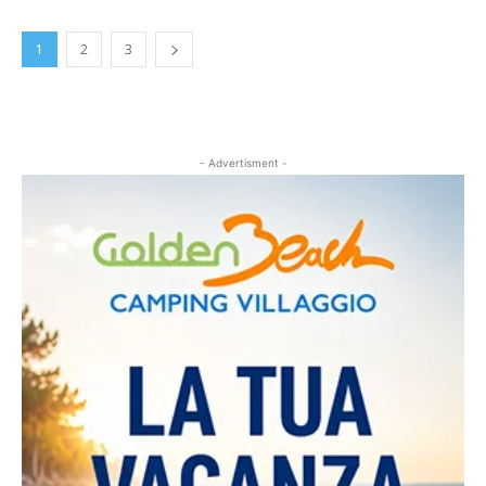
1
2
3
- Advertisment -