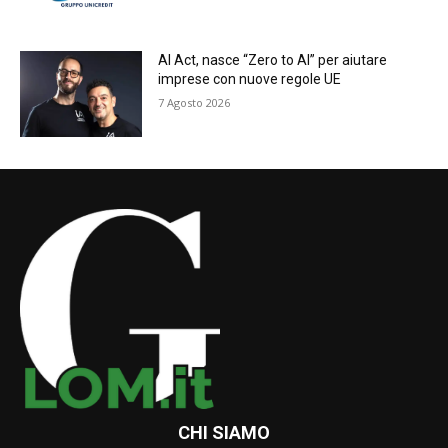
AI Act, nasce “Zero to AI” per aiutare
imprese con nuove regole UE
7 Agosto 2026
CHI SIAMO