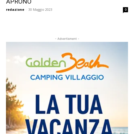
APRONO
redazione
-
30 Maggio 2023
0
- Advertisment -