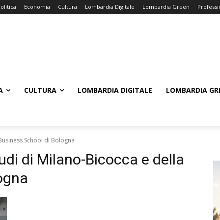
olitica
Economia
Cultura
Lombardia Digitale
Lombardia Green
Professi
A
CULTURA
LOMBARDIA DIGITALE
LOMBARDIA GR
a Business School di Bologna
udi di Milano-Bicocca e della
logna