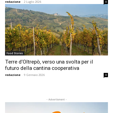
redazione
-
2 Luglio 2026
0
Food Stories
Terre d’Oltrepò, verso una svolta per il
futuro della cantina cooperativa
redazione
-
9 Gennaio 2026
0
- Advertisment -