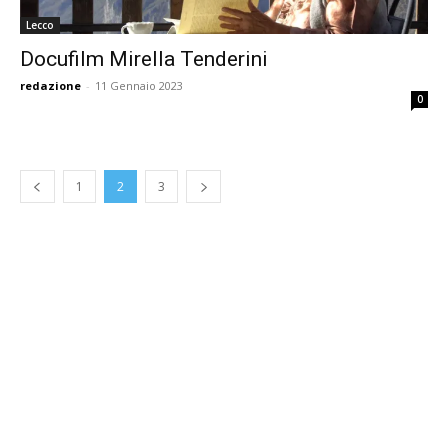
Lecco
Docufilm Mirella Tenderini
redazione
-
11 Gennaio 2023
0
1
2
3