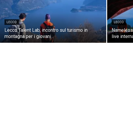
LECCO
LECCO
Lecco Talent Lab, incontro sul turismo in
Nameless F
montagna per i giovani
live inter