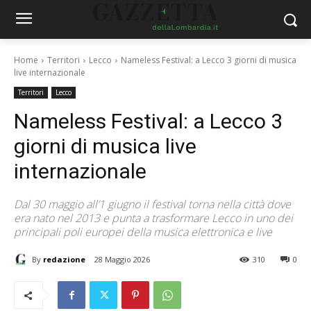
Home
Territori
Lecco
Nameless Festival: a Lecco 3 giorni di musica
live internazionale
Territori
Lecco
Nameless Festival: a Lecco 3
giorni di musica live
internazionale
Dal 30 maggio all’1 giugno il festival torna nella città dove
era nato nel 2013 e punta a trasformare Lecco in uno dei
principali poli europei della musica elettronica e live
By
redazione
28 Maggio 2026
310
0